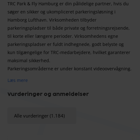
TRC Park & Fly Hamburg er din pålidelige partner, hvis du
søger en sikker og ukompliceret parkeringsløsning i
Hamborg Lufthavn. Virksomheden tilbyder
parkeringspladser til både private og forretningsrejsende,
til korte eller længere perioder. Virksomhedens egne
parkeringspladser er fuldt indhegnede, godt belyste og
kun tilgængelige for TRC-medarbejdere, hvilket garanterer
maksimal sikkerhed.
Parkeringsområderne er under konstant videoovervågning.
Ud over videokameraerne bliver parkeringspladsen
Læs mere
overvåget gennem regelmæssige patruljer fra personalet
for at sikre alle køretøjers sikkerhed.
Vurderinger og anmeldelser
Alle vurderinger (1.184)
TRC Park & Fly er din pålidelige partner, hvis du leder efter
en sikker og ukompliceret løsning. Parkeringsudbyderen
tilbyder parkeringspladser til både private og