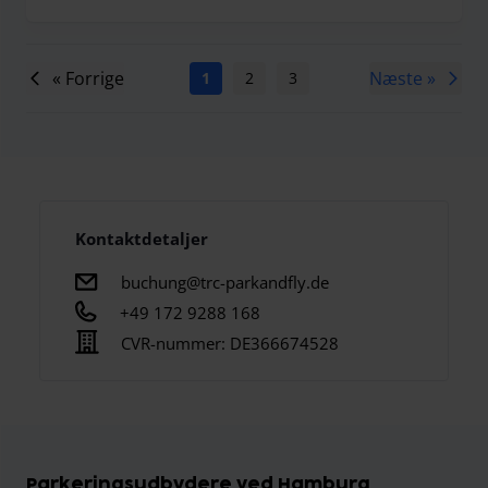
« Forrige
Næste »
1
2
3
4
5
6
7
Kontaktdetaljer
buchung@trc-parkandfly.de
+49 172 9288 168
CVR-nummer:
DE366674528
Parkeringsudbydere ved Hamburg