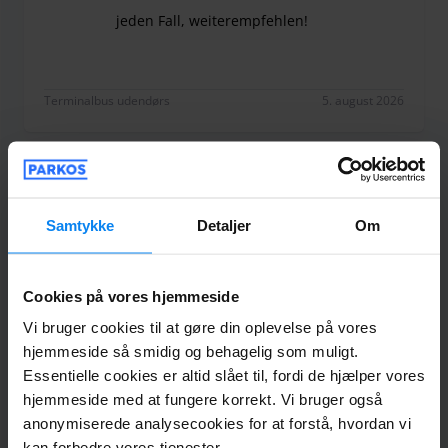
jeden Fall, weiterempfehlen!
Guter,Preiswerter Parkplatz. Auch der Transfer o
Terminalbus udendørs
5. august 2026
Anonym
10
Parkeret fra 26.07.2026 til 01.08.2026
Samtykke
Detaljer
Om
Alles perfekt!
Cookies på vores hjemmeside
Alles perfekt!
Vi bruger cookies til at gøre din oplevelse på vores
hjemmeside så smidig og behagelig som muligt.
Essentielle cookies er altid slået til, fordi de hjælper vores
hjemmeside med at fungere korrekt. Vi bruger også
Terminalbus udendørs
2. august 2026
anonymiserede analysecookies for at forstå, hvordan vi
kan forbedre vores tjenester.