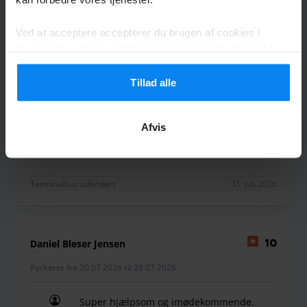
Allan Kvistborg Jespersen
Ved at acceptere accepterer du brugen af cookies i
10
henhold til reglerne i dit land, men du kan til enhver tid
Parkeret fra 18.07.2026 til 28.07.2026
justere dine indstillinger. For alle detaljer, tjek vores
Privatlivspolitik
.
Tillad alle
Alt gik perfekt
Alt gik perfekt
Afvis
Terminalbus udendørs
31. juli 2026
Daniel Bleser Jensen
10
Parkeret fra 20.07.2026 til 28.07.2026
Super hjælpsom og imødekommende.