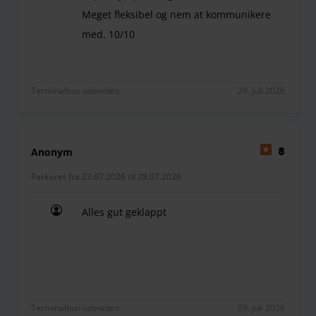
Meget fleksibel og nem at kommunikere
med. 10/10
Super hjælpsom og imødekommende. Meget fleks
Terminalbus udendørs
29. juli 2026
Anonym
8
Parkeret fra 23.07.2026 til 28.07.2026
Alles gut geklappt
Alles gut geklappt
Terminalbus udendørs
29. juli 2026