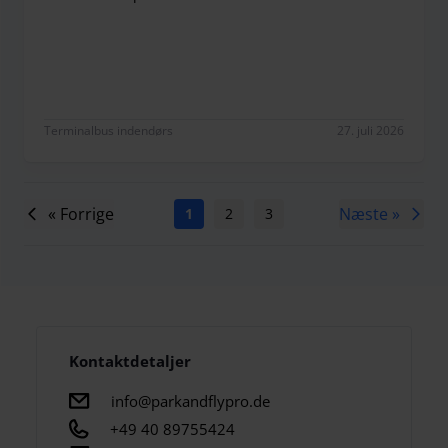
Super
Terminalbus indendørs
27. juli 2026
« Forrige
Næste »
1
2
3
4
5
6
7
Kontaktdetaljer
info@parkandflypro.de
+49 40 89755424