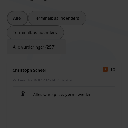
gratis shuttle-service til lufthavnen eller havnen samt en
eksklusiv udsigt over Volksparkstadion direkte fra øverste
Alle
Terminalbus indendørs
etage.
Terminalbus udendørs
Shuttle-afgangstider:
Alle vurderinger (257)
Fra parkeringspladsen til lufthavnen: hver time fra kl. 04:00
til 00:00
Fra lufthavnen til parkeringspladsen: hver time fra kl. 04:30
Christoph Scheel
10
til 00:00
Parkeret fra 29.07.2026 til 31.07.2026
Alles war spitze, gerne wieder
Alles war spitze, gerne wieder