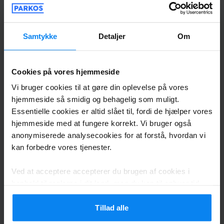
Parkeret fra 27.07.2026 til 30.07.2026
Alles gut und unkompliziert geklappt
Samtykke
Detaljer
Om
Alles gut und unkompliziert geklappt
Cookies på vores hjemmeside
Vi bruger cookies til at gøre din oplevelse på vores
Terminalbus indendørs
31. juli 2026
hjemmeside så smidig og behagelig som muligt.
Essentielle cookies er altid slået til, fordi de hjælper vores
hjemmeside med at fungere korrekt. Vi bruger også
anonymiserede analysecookies for at forstå, hvordan vi
Jens Oland
10
kan forbedre vores tjenester.
Parkeret fra 21.07.2026 til 30.07.2026
Ved at acceptere accepterer du brugen af cookies i
Sehr gute Kommunikation mit dem
henhold til reglerne i dit land, men du kan til enhver tid
Shuttlefahrer,würde ich immer wieder
justere dine indstillinger. For alle detaljer, tjek vores
buchen
Privatlivspolitik
.
Tillad alle
Sehr gute Kommunikation mit dem Shuttlefahrer