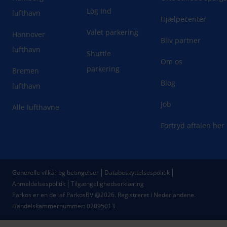
Log Ind
lufthavn
Hjælpecenter
Valet parkering
Hannover
Bliv partner
lufthavn
Shuttle
Om os
parkering
Bremen
Blog
lufthavn
Job
Alle lufthavne
Fortryd aftalen her
Generelle vilkår og betingelser
Databeskyttelsespolitik
Anmeldelsespolitik
Tilgængelighedserklæring
Parkos er en del af ParkosBV @2026. Registreret i Nederlandene.
Handelskammernummer: 02095013