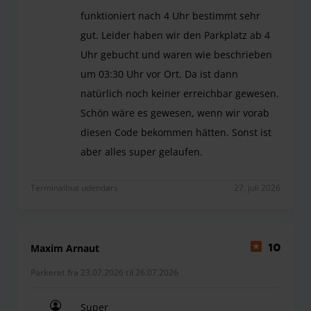
funktioniert nach 4 Uhr bestimmt sehr
gut. Leider haben wir den Parkplatz ab 4
Uhr gebucht und waren wie beschrieben
um 03:30 Uhr vor Ort. Da ist dann
natürlich noch keiner erreichbar gewesen.
Schön wäre es gewesen, wenn wir vorab
diesen Code bekommen hätten. Sonst ist
aber alles super gelaufen.
Ich habe den Parkplatz über Parkos gebucht. Da 
Terminalbus udendørs
27. juli 2026
Maxim Arnaut
10
Parkeret fra 23.07.2026 til 26.07.2026
Super