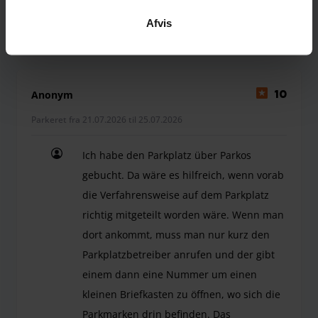
Afvis
Terminalbus indendørs
31. juli 2026
Anonym
10
Parkeret fra 21.07.2026 til 25.07.2026
Ich habe den Parkplatz über Parkos
gebucht. Da wäre es hilfreich, wenn vorab
die Verfahrensweise auf dem Parkplatz
richtig mitgeteilt worden wäre. Wenn man
dort ankommt, muss man nur kurz den
Parkplatzbetreiber anrufen und der gibt
einem dann eine Nummer um einen
kleinen Briefkasten zu öffnen, wo sich die
Parkmarken drin befinden. Das