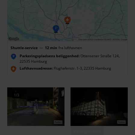
Shuttle-service
—
12 min
fra lufthavnen
Parkeringspladsens beliggenhed:
Ottensener Straße 124,
P
22535 Hamburg
Lufthavnsadresse:
Flughafenstr. 1-3, 22335 Hamburg
1/3
Vedi galleria