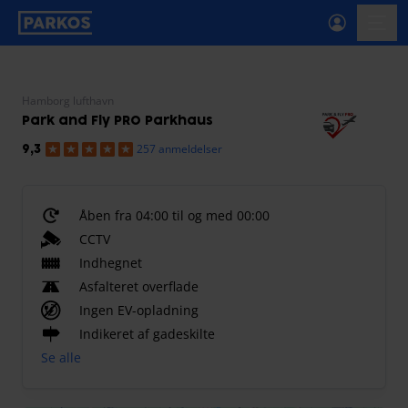
etiket-for-primær-navigation
menu
Hamborg lufthavn
Park and Fly PRO Parkhaus
257 anmeldelser
9,3
Åben fra 04:00 til og med 00:00
CCTV
Indhegnet
Asfalteret overflade
Ingen EV-opladning
Indikeret af gadeskilte
Se alle