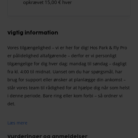
opkrævet 15,00 € hver
Vigtig information
Vores tilgængelighed – vi er her for dig! Hos Park & ​​​​Fly Pro
er pålidelighed altafgørende – derfor er vi personligt
tilgængelige for dig hver dag: mandag til søndag – dagligt
fra kl. 4:00 til midnat. Uanset om du har spørgsmål, har
brug for support eller ønsker at planlægge din ankomst –
står vores team til rådighed for at hjælpe dig når som helst
i denne periode. Bare ring eller kom forbi – så ordner vi
det.
Læs mere
Park and Fly PRO Hamburg tilbyder en afslappet
rejseoplevelse med sikre, overdækkede parkeringspladser,
Vurderinger og anmeldelser