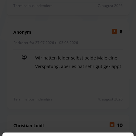
Terminalbus indendørs
7. august 2026
Anonym
8
Parkeret fra 27.07.2026 til 03.08.2026
Wir hatten leider selbst beide Male eine
Verspätung, aber es hat sehr gut geklappt
Wir hatten leider selbst beide Male eine Verspätu
Terminalbus indendørs
4. august 2026
Christian Loidl
10