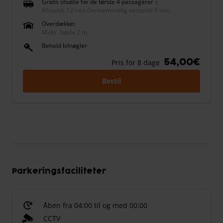
Gratis shuttle for de første 4 passagerer
Afstand: 12 min
-
Gennemsnitlig ventetid: 5 min
Overdækket
Maks. højde 2 m.
Behold bilnøgler
54,00€
Pris for 8 dage
Bestil
Parkeringsfaciliteter
Åben fra 04:00 til og med 00:00
CCTV