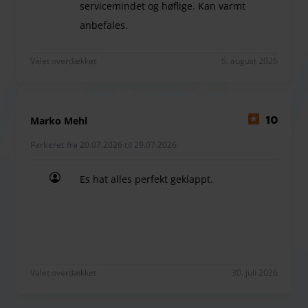
servicemindet og høflige. Kan varmt
anbefales.
Rigtig god oplevelse. Fin kørselsvejledning. Vores
Valet overdækket
5. august 2026
Marko Mehl
10
Parkeret fra 20.07.2026 til 29.07.2026
Es hat alles perfekt geklappt.
Es hat alles perfekt geklappt.
Valet overdækket
30. juli 2026