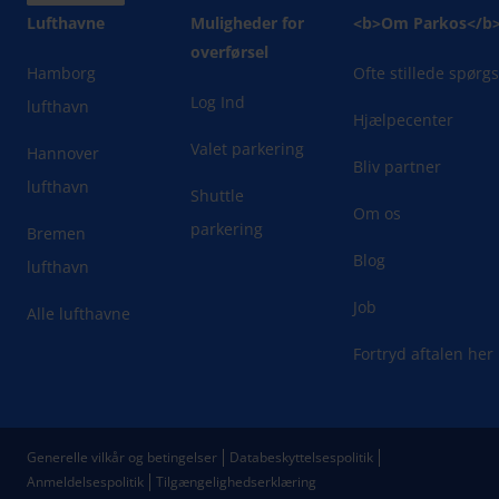
Lufthavne
Muligheder for
<b>Om Parkos</b
overførsel
Hamborg
Ofte stillede spørg
Log Ind
lufthavn
Hjælpecenter
Valet parkering
Hannover
Bliv partner
lufthavn
Shuttle
Om os
parkering
Bremen
Blog
lufthavn
Job
Alle lufthavne
Fortryd aftalen her
Generelle vilkår og betingelser
Databeskyttelsespolitik
Anmeldelsespolitik
Tilgængelighedserklæring