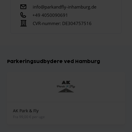
info@parkandfly-inhamburg.de
+49 4050090691
CVR-nummer:
DE304757516
Parkeringsudbydere ved Hamburg
AK Park & Fly
fra 99,00 € per uge