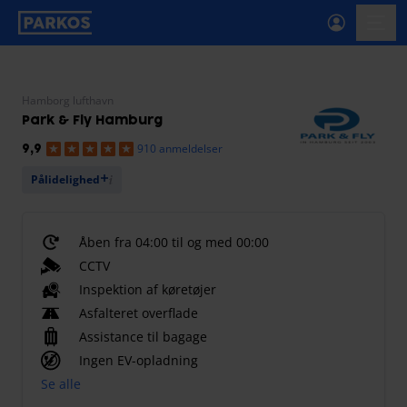
etiket-for-primær-navigation
menu
Hamborg lufthavn
Park & Fly Hamburg
910 anmeldelser
9,9
Pålidelighed
Åben fra 04:00 til og med 00:00
CCTV
Inspektion af køretøjer
Asfalteret overflade
Assistance til bagage
Ingen EV-opladning
Se alle