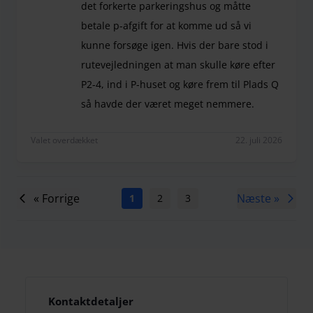
det forkerte parkeringshus og måtte
betale p-afgift for at komme ud så vi
kunne forsøge igen. Hvis der bare stod i
rutevejledningen at man skulle køre efter
P2-4, ind i P-huset og køre frem til Plads Q
så havde der været meget nemmere.
Pkt. 2: Den fremsendte rutevejledning var forkert 
Valet overdækket
22. juli 2026
« Forrige
Næste »
1
2
3
4
5
6
7
Kontaktdetaljer