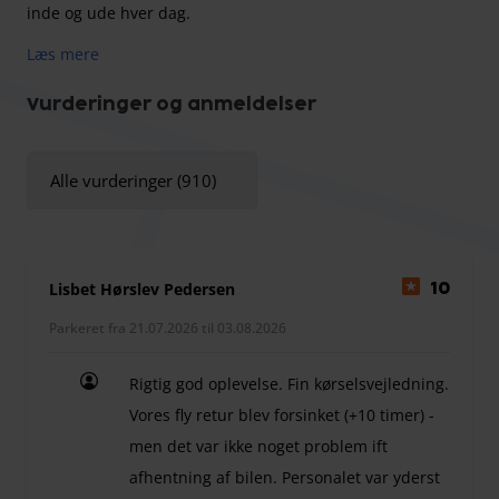
inde og ude hver dag.
Læs mere
Park & Fly Hamburg (vormals AirParkOne) tilbyder
Vurderinger og anmeldelser
forskellige bilvaskpakker. Du kan tilføje disse, når du
foretager din reservation. Chaufføren hjælper dig gerne
Alle vurderinger (910)
med at læsse bilen af med din bagage.
.
Max. Garagen har en indgangshøjde på 2 m.
Lisbet Hørslev Pedersen
10
Parkeret fra 21.07.2026 til 03.08.2026
Rigtig god oplevelse. Fin kørselsvejledning.
Vores fly retur blev forsinket (+10 timer) -
men det var ikke noget problem ift
afhentning af bilen. Personalet var yderst