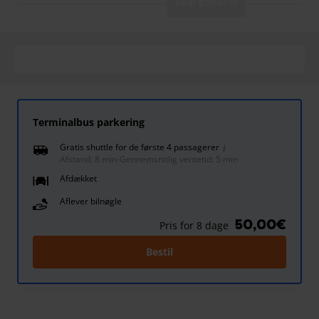
Vedi galleria
Terminalbus parkering
Gratis shuttle for de første 4 passagerer
Afstand: 8 min
-
Gennemsnitlig ventetid: 5 min
Afdækket
Aflever bilnøgle
50,00€
Pris for 8 dage
Bestil