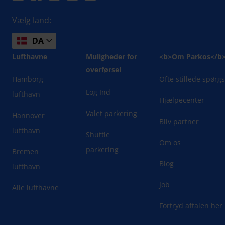
Vælg land:
DA
Lufthavne
Muligheder for
<b>Om Parkos</b
overførsel
Hamborg
Ofte stillede spørg
Log Ind
lufthavn
Hjælpecenter
Valet parkering
Hannover
Bliv partner
lufthavn
Shuttle
Om os
parkering
Bremen
Blog
lufthavn
Job
Alle lufthavne
Fortryd aftalen her