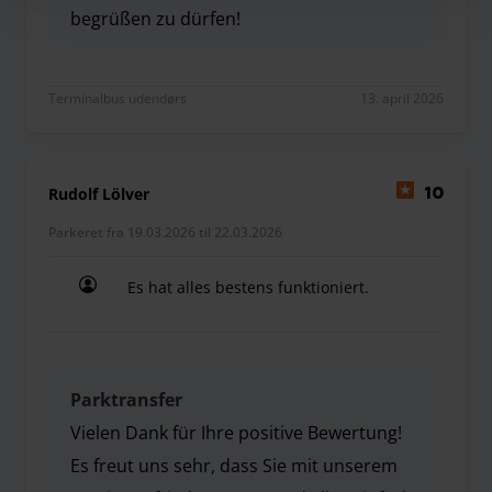
begrüßen zu dürfen!
Vielen Dank für Ihre großartige Bewertung! Es freu
Terminalbus udendørs
13. april 2026
Rudolf Lölver
10
Parkeret fra 19.03.2026 til 22.03.2026
Es hat alles bestens funktioniert.
Es hat alles bestens funktioniert.
Parktransfer
Vielen Dank für Ihre positive Bewertung!
Es freut uns sehr, dass Sie mit unserem