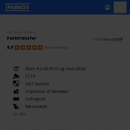
etiket-for-primær-navigation
menu
Hamborg lufthavn
Parktransfer
48 anmeldelser
8,9
Åben fra 03:00 til og med 00:00
CCTV
24/7 besetzt
Inspektion af køretøjer
Indhegnet
Børnesæde
Se alle