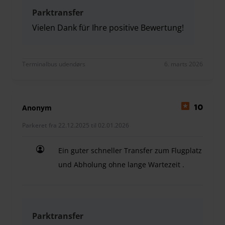
Parktransfer
Vielen Dank für Ihre positive Bewertung!
Vielen Dank für Ihre positive Bewertung!
Terminalbus udendørs
6. marts 2026
Anonym
10
Parkeret fra 22.12.2025 til 02.01.2026
Ein guter schneller Transfer zum Flugplatz
und Abholung ohne lange Wartezeit .
Ein guter schneller Transfer zum Flugplatz und A
Parktransfer