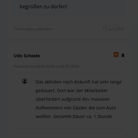
begrüßen zu dürfen!
Vielen Dank für Ihre positive Bewertung! Es freut 
Terminalbus udendørs
17. juni 2026
Udo Scheele
8
Parkeret fra 26.04.2026 til 03.05.2026
Das abholen nach Ankunft hat sehr lange
gedauert. Dort war der Mitarbeiter
überfordert aufgrund des massiven
Aufkommens von Gästen die zum Auto
wollten. Gesamte Dauer ca. 1 Stunde
Das abholen nach Ankunft hat sehr lange gedaue