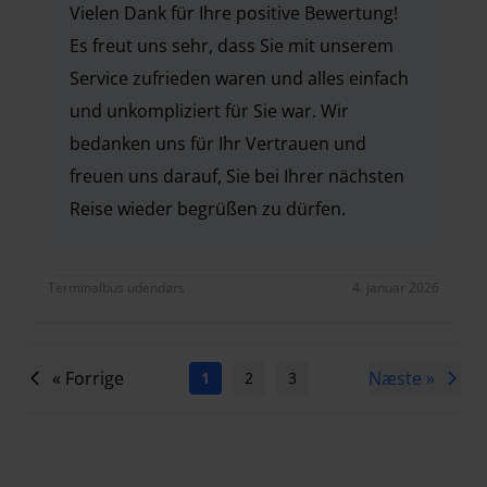
Vielen Dank für Ihre positive Bewertung!
Es freut uns sehr, dass Sie mit unserem
Service zufrieden waren und alles einfach
und unkompliziert für Sie war. Wir
bedanken uns für Ihr Vertrauen und
freuen uns darauf, Sie bei Ihrer nächsten
Reise wieder begrüßen zu dürfen.
Vielen Dank für Ihre positive Bewertung! Es freut 
Terminalbus udendørs
4. januar 2026
« Forrige
Næste »
1
2
3
4
5
6
7