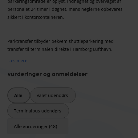
parkeringsområde er oplyst, indhegnet og overvåget af
personalet 24 timer i døgnet, mens nøglerne opbevares
sikkert i kontorcontaineren.
Parktransfer tilbyder bekvem shuttleparkering med
transfer til terminalen direkte i Hamborg Lufthavn.
Læs mere
Der er egnede parkeringspladser til rådighed for køretøjer
Vurderinger og anmeldelser
op til 2,20 meter brede og 4,50 meter lange; Større
køretøjer kan indkvarteres mod et ekstra gebyr. Et
Alle
Valet udendørs
venteværelse fuldender tilbuddet.
Terminalbus udendørs
Alle vurderinger (48)