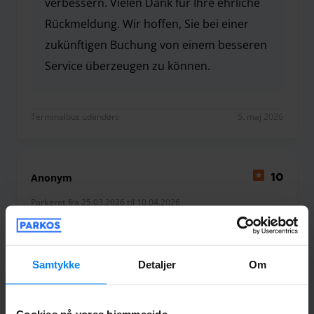
verbessern. Vielen Dank für Ihre ehrliche
Rückmeldung. Wir hoffen, Sie bei einer
zukünftigen Buchung von einem besseren
Service überzeugen zu können.
Vielen Dank, dass Sie sich die Zeit für eine Bewe
Terminalbus udendørs
5. maj 2026
Anonym
10
Parkeret fra 25.03.2026 til 10.04.2026
Super Service! Sehr freundliches Personal!
Wir haben spontan innerhalb einer
Samtykke
Detaljer
Om
Stunde den Parkplatz gebucht; es wurde
trotz Verspätung unsererseits auf uns
Cookies på vores hjemmeside