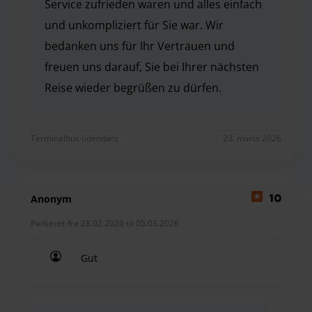
Service zufrieden waren und alles einfach
und unkompliziert für Sie war. Wir
bedanken uns für Ihr Vertrauen und
freuen uns darauf, Sie bei Ihrer nächsten
Reise wieder begrüßen zu dürfen.
Vielen Dank für Ihre positive Bewertung! Es freut 
Terminalbus udendørs
23. marts 2026
Anonym
10
Parkeret fra 28.02.2026 til 05.03.2026
Gut
Gut