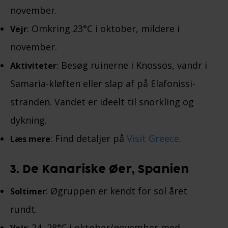
november.
: Omkring 23°C i oktober, mildere i
Vejr
november.
: Besøg ruinerne i Knossos, vandr i
Aktiviteter
Samaria-kløften eller slap af på Elafonissi-
stranden. Vandet er ideelt til snorkling og
dykning.
: Find detaljer på
Visit Greece
.
Læs mere
3. De Kanariske Øer, Spanien
: Øgruppen er kendt for sol året
Soltimer
rundt.
: 24–28°C i oktober/november med