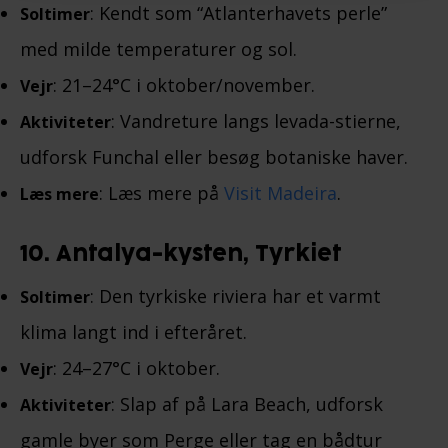
: Kendt som “Atlanterhavets perle”
Soltimer
med milde temperaturer og sol.
: 21–24°C i oktober/november.
Vejr
: Vandreture langs levada-stierne,
Aktiviteter
udforsk Funchal eller besøg botaniske haver.
: Læs mere på
Visit Madeira
.
Læs mere
10. Antalya-kysten, Tyrkiet
: Den tyrkiske riviera har et varmt
Soltimer
klima langt ind i efteråret.
: 24–27°C i oktober.
Vejr
: Slap af på Lara Beach, udforsk
Aktiviteter
gamle byer som Perge eller tag en bådtur