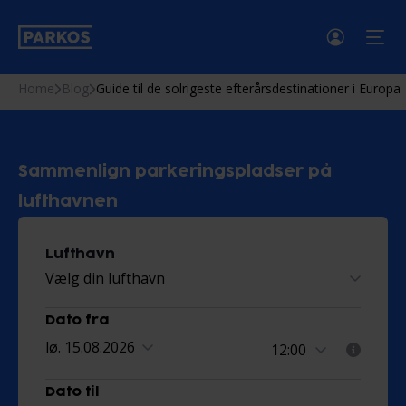
men
Home
Blog
Guide til de solrigeste efterårsdestinationer i Europa
Sammenlign parkeringspladser på
lufthavnen
Lufthavn
Vælg din lufthavn
Dato fra
lø. 15.08.2026
Dato til