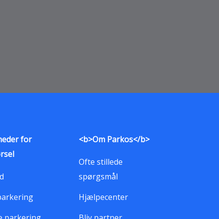
eder for
<b>Om Parkos</b>
rsel
Ofte stillede
d
spørgsmål
parkering
Hjælpecenter
e parkering
Bliv partner