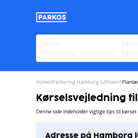
etiket-for-primær-navigation
Home
Parkering Hamborg lufthavn
Planlæ
Kørselsvejledning t
Denne side indeholder vigtige tips til kørse
Adresse på Hamborg l