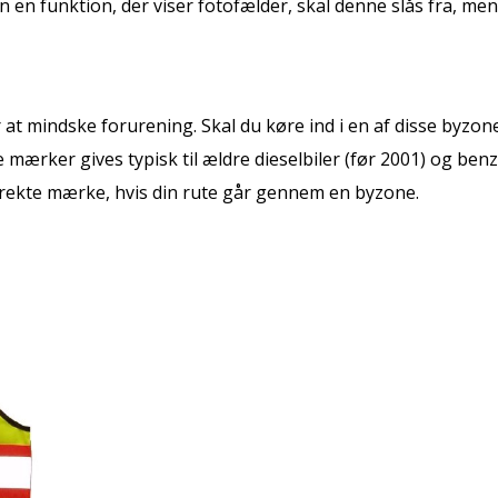
n en funktion, der viser fotofælder, skal denne slås fra, men
at mindske forurening. Skal du køre ind i en af disse byzon
 mærker gives typisk til ældre dieselbiler (før 2001) og ben
rrekte mærke, hvis din rute går gennem en byzone.