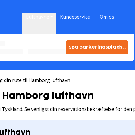
Lufthavne
Kundeservice
Om os
Søg parkeringspladser
g din rute til Hamborg lufthavn
il Hamborg lufthavn
l i Tyskland. Se venligst din reservationsbekræftelse for den
ufthavn