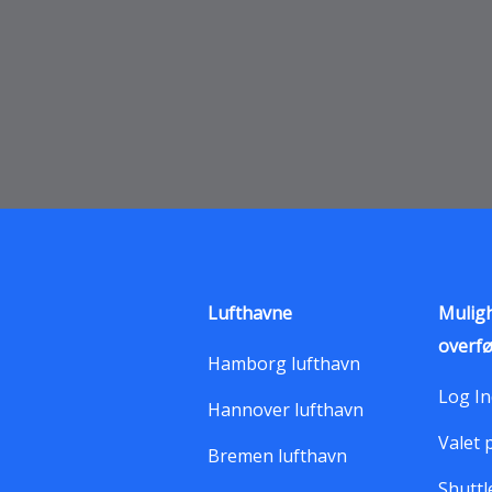
Lufthavne
Muligh
overfø
Hamborg lufthavn
Log In
Hannover lufthavn
Valet 
Bremen lufthavn
Shuttl