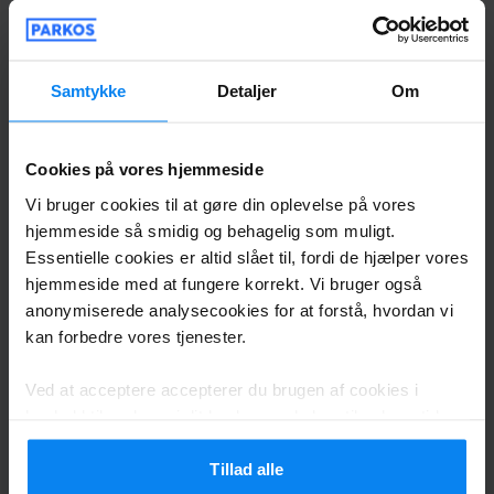
weiter. Vielen Dank.
Alles hat wunderbar geklappt. Wir haben hier zu
Terminalbus udendørs
30. juli 2026
Samtykke
Detaljer
Om
Cookies på vores hjemmeside
Hendrik Bender
10
Vi bruger cookies til at gøre din oplevelse på vores
Parkeret fra 13.07.2026 til 23.07.2026
hjemmeside så smidig og behagelig som muligt.
Essentielle cookies er altid slået til, fordi de hjælper vores
Sehr freundliche Mitarbeiter. Gute
hjemmeside med at fungere korrekt. Vi bruger også
Erreichbarkeit. TOP Service.
anonymiserede analysecookies for at forstå, hvordan vi
Sehr freundliche Mitarbeiter. Gute Erreichbarkeit
kan forbedre vores tjenester.
Ved at acceptere accepterer du brugen af cookies i
Terminalbus udendørs
26. juli 2026
henhold til reglerne i dit land, men du kan til enhver tid
justere dine indstillinger. For alle detaljer, tjek vores
Privatlivspolitik
.
Tillad alle