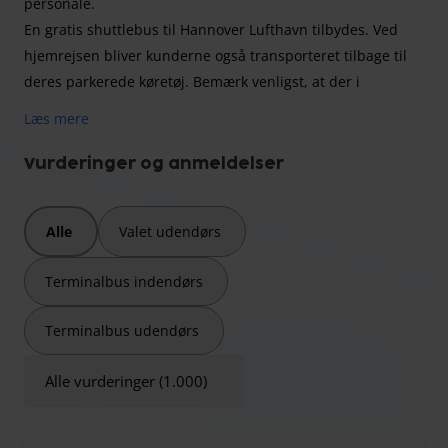
personale.
En gratis shuttlebus til Hannover Lufthavn tilbydes. Ved
hjemrejsen bliver kunderne også transporteret tilbage til
deres parkerede køretøj. Bemærk venligst, at der i
højsæsonen ikke accepteres overlange køretøjer.
Læs mere
Vurderinger og anmeldelser
Med Hannover Parking vælger du en sikker
parkeringsudbyder, der ligger kun 6 minutter fra Hannover
Alle
Valet udendørs
Lufthavn. Den indhegnede og aflåste parkeringsplads er
udstyret med overvågningskameraer, og personale sørger
Terminalbus indendørs
døgnet rundt for sikkerheden af dit køretøj.
Terminalbus udendørs
Transfer er inkluderet for op til 3 personer; for hver
Alle vurderinger (1.000)
yderligere person opkræves et ekstra gebyr.
Hvad angår bagage, er 1 kuffert + 1 håndbagage per
person inkluderet.