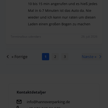
10 bis 15 min angerufen und es hieß jedes
Mal in 6-7 Minuten ist das Auto da. Nie
wieder und ich kann nur raten um diesen
Laden einen großen Bogen zu machen
Reinste Katastrophe, nach dem Rückflug haben wi
Terminalbus udendørs
26. juli 2026
« Forrige
Næste »
1
2
3
4
5
6
7
Kontaktdetaljer
info@hannoverparking.de