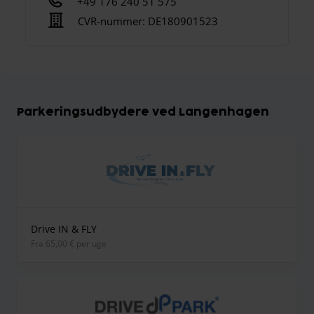
+49 176 240 51 575
CVR-nummer:
DE180901523
Parkeringsudbydere ved Langenhagen
Drive IN & FLY
fra 65,00 € per uge