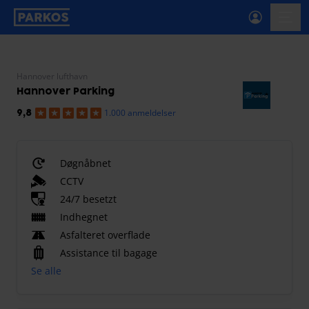
etiket-for-primær-navigation
menu
Hannover lufthavn
Hannover Parking
1.000 anmeldelser
9,8
Døgnåbnet
CCTV
24/7 besetzt
Indhegnet
Asfalteret overflade
Assistance til bagage
Se alle