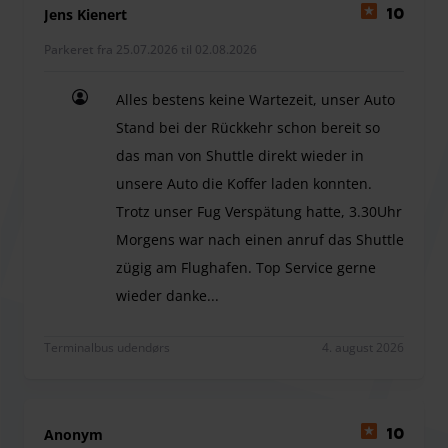
Jens Kienert
10
Den maksimale køretøjsstørrelse er 2,00 m (bredde) x 4,50
m (længde); overlange biler accepteres ikke af
Parkeret fra 25.07.2026 til 02.08.2026
parkeringsudbyderen.
Alles bestens keine Wartezeit, unser Auto
Stand bei der Rückkehr schon bereit so
das man von Shuttle direkt wieder in
unsere Auto die Koffer laden konnten.
Trotz unser Fug Verspätung hatte, 3.30Uhr
Morgens war nach einen anruf das Shuttle
zügig am Flughafen. Top Service gerne
wieder danke...
Alles bestens keine Wartezeit, unser Auto Stand 
Terminalbus udendørs
4. august 2026
Anonym
10