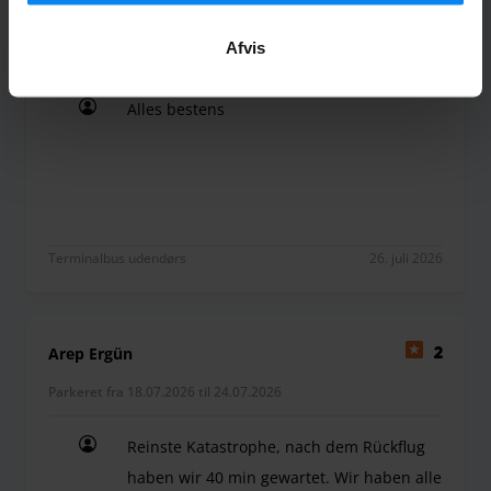
Rene Krätzschmar
10
Afvis
Parkeret fra 17.07.2026 til 25.07.2026
Alles bestens
Alles bestens
Terminalbus udendørs
26. juli 2026
Arep Ergün
2
Parkeret fra 18.07.2026 til 24.07.2026
Reinste Katastrophe, nach dem Rückflug
haben wir 40 min gewartet. Wir haben alle