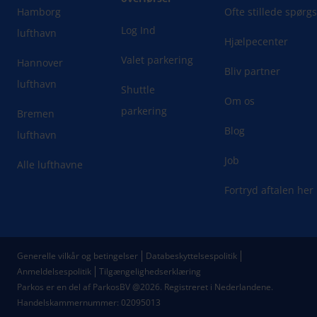
Hamborg
Ofte stillede spørg
Log Ind
lufthavn
Hjælpecenter
Valet parkering
Hannover
Bliv partner
lufthavn
Shuttle
Om os
parkering
Bremen
Blog
lufthavn
Job
Alle lufthavne
Fortryd aftalen her
Generelle vilkår og betingelser
Databeskyttelsespolitik
Anmeldelsespolitik
Tilgængelighedserklæring
Parkos er en del af ParkosBV @2026. Registreret i Nederlandene.
Handelskammernummer: 02095013