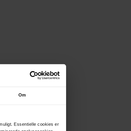
l 05.08.2026
Om
10
uligt. Essentielle cookies er
onymiserede analysecookies