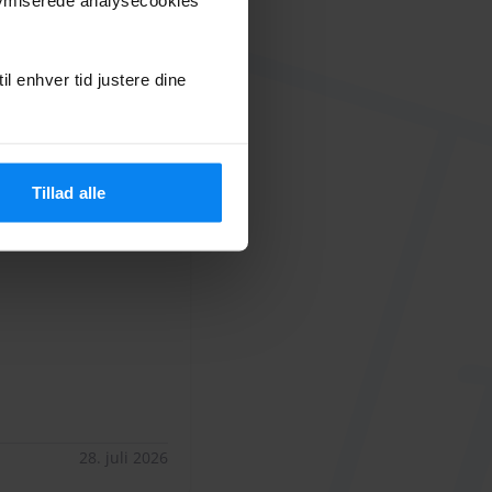
il enhver tid justere dine
6. august 2026
Tillad alle
l 27.07.2026
10
28. juli 2026