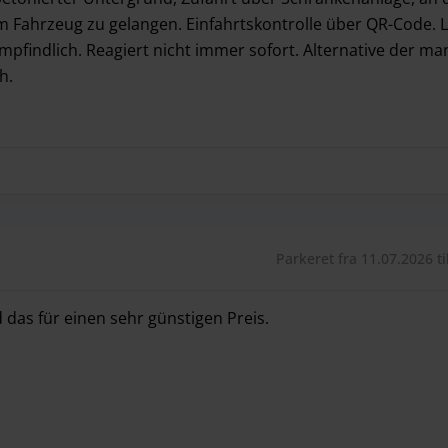
 Fahrzeug zu gelangen. Einfahrtskontrolle über QR-Code. L
pfindlich. Reagiert nicht immer sofort. Alternative der ma
h.
betonierter Untergrund, Zufahrt über Schrankenanlage, an 
Parkeret fra 11.07.2026 ti
 das für einen sehr günstigen Preis.
 das für einen sehr günstigen Preis.