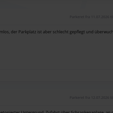
Parkeret fra 11.07.2026 ti
emlos, der Parkplatz ist aber schlecht gepflegt und überwuch
emlos, der Parkplatz ist aber schlecht gepflegt und überwuch
Parkeret fra 12.07.2026 ti
betonierter Untergrund, Zufahrt über Schrankenanlage, an 