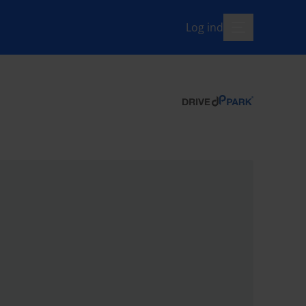
Log ind
menu-åben