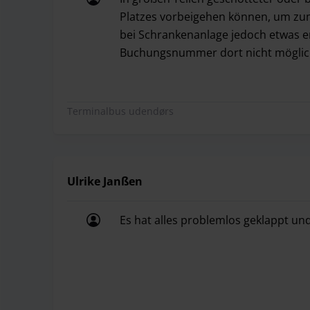
Platzes vorbeigehen können, um zum
bei Schrankenanlage jedoch etwas em
Buchungsnummer dort nicht möglic
In großen Teilen geschotteter oder 
Terminalbus udendørs
Ulrike Janßen
Es hat alles problemlos geklappt und
Es hat alles problemlos geklappt und