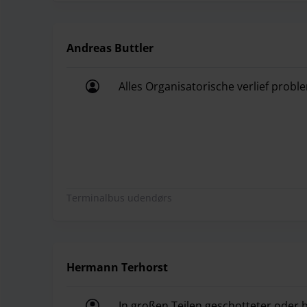
Andreas Buttler
Alles Organisatorische verlief probl
Alles Organisatorische verlief probl
Terminalbus udendørs
Hermann Terhorst
In großen Teilen geschotteter oder 