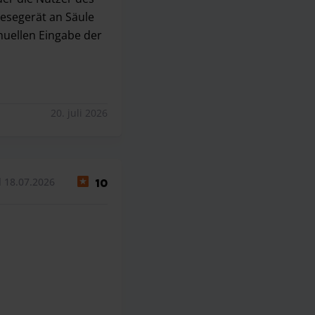
esegerät an Säule
nuellen Eingabe der
der die Nutzer des Platzes vorbeigehen können, um zum Fah
20. juli 2026
l 18.07.2026
10