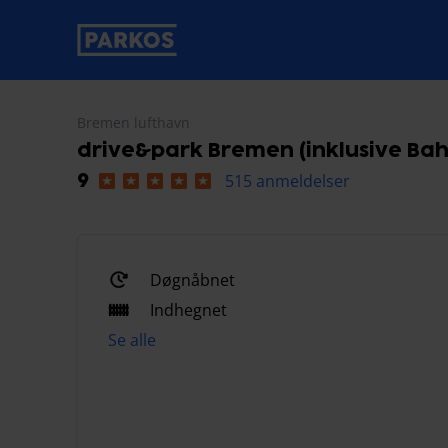
etiket-for-primær-navigation
Bremen lufthavn
drive&park Bremen (inklusive Bah
515 anmeldelser
9
Døgnåbnet
Indhegnet
Se alle