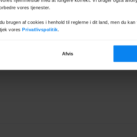
forbedre vores tjenester.
 brugen af cookies i henhold til reglerne i dit land, men du kan t
, tjek vores
Privatlivspolitik
.
Afvis
Parkeret fra 23.07.2026 ti